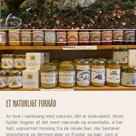
ET NATURLIGT FORRÅD
At leve i samklang med naturen; dét er livskvalitet. Vores
hylder bugner af det mest nærende og essentielle, vi har.
Sød, uopvarmet honning fra de lokale bier, der bestøver
blomsterne og dermed giver os frugter og bær, som vi