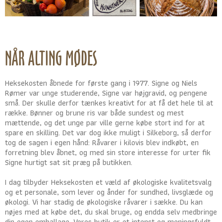
NÅR ALTING MØDES
Heksekosten åbnede for første gang i 1977. Signe og Niels
Rømer var unge studerende, Signe var højgravid, og pengene
små. Der skulle derfor tænkes kreativt for at få det hele til at
række. Bønner og brune ris var både sundest og mest
mættende, og det unge par ville gerne købe stort ind for at
spare en skilling. Det var dog ikke muligt i Silkeborg, så derfor
tog de sagen i egen hånd: Råvarer i kilovis blev indkøbt, en
forretning blev åbnet, og med sin store interesse for urter fik
Signe hurtigt sat sit præg på butikken.
I dag tilbyder Heksekosten et væld af økologiske kvalitetsvalg
og et personale, som lever og ånder for sundhed, livsglæde og
økologi. Vi har stadig de økologiske råvarer i sække. Du kan
nøjes med at købe det, du skal bruge, og endda selv medbringe
din egen emballage. Vores butik er et intenst og meningsfuldt