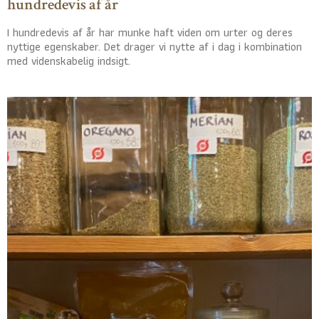
hundredevis af år
I hundredevis af år har munke haft viden om urter og deres
nyttige egenskaber. Det drager vi nytte af i dag i kombination
med videnskabelig indsigt.