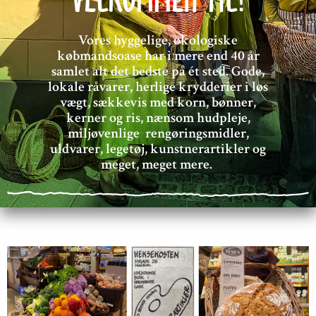
Vores hyggelige, økologiske
købmandsoase har i mere end 40 år
samlet alt det bedste på ét sted. Gode,
lokale råvarer, herlige krydderier i løs
vægt, sækkevis med korn, bønner,
kerner og ris, nænsom hudpleje,
miljøvenlige rengøringsmidler,
uldvarer, legetøj, kunstnerartikler og
meget, meget mere.