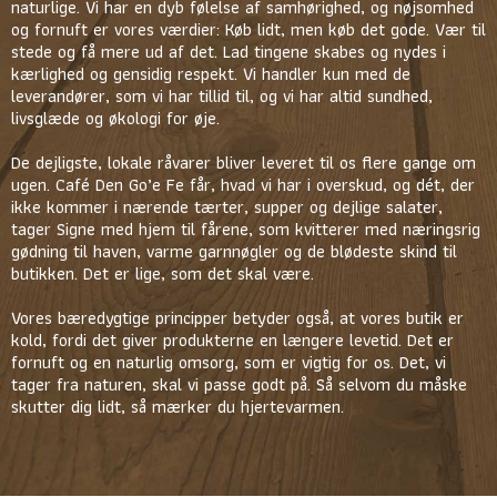
naturlige. Vi har en dyb følelse af samhørighed, og nøjsomhed
og fornuft er vores værdier: Køb lidt, men køb det gode. Vær til
stede og få mere ud af det. Lad tingene skabes og nydes i
kærlighed og gensidig respekt. Vi handler kun med de
leverandører, som vi har tillid til, og vi har altid sundhed,
livsglæde og økologi for øje.
De dejligste, lokale råvarer bliver leveret til os flere gange om
ugen. Café Den Go’e Fe får, hvad vi har i overskud, og dét, der
ikke kommer i nærende tærter, supper og dejlige salater,
tager Signe med hjem til fårene, som kvitterer med næringsrig
gødning til haven, varme garnnøgler og de blødeste skind til
butikken. Det er lige, som det skal være.
Vores bæredygtige principper betyder også, at vores butik er
kold, fordi det giver produkterne en længere levetid. Det er
fornuft og en naturlig omsorg, som er vigtig for os. Det, vi
tager fra naturen, skal vi passe godt på. Så selvom du måske
skutter dig lidt, så mærker du hjertevarmen.